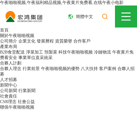
午夜啪啪视频,午夜福利精品视频,午夜黄片免费看,在线午夜小电影
簡體中文
首頁
關於午夜啪啪视频
公司簡介
企業文化
發展曆程
資質榮譽
合作客戶
產業布局
B2B食堂配送
淨菜加工
預製菜
科技午夜啪啪视频
冷鏈物流
午夜黄片免
费看安全
事業單位直采統采
合夥人計劃
合夥人理念
行業前景
午夜啪啪视频的優勢
八大扶持
客戶案例
合夥人招
募
人才招募
新聞中心
公司新聞
行業新聞
社會責任
CSR理念
社會公益
聯係午夜啪啪视频